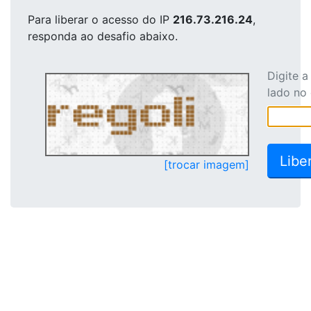
Para liberar o acesso
do IP
216.73.216.24
,
responda ao desafio abaixo.
Digite 
lado no
[trocar imagem]